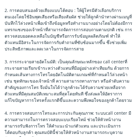
2. การตอบสนองด้วยเสียงแบบโต้ตอบ : ให้ผู้โทรมีตัวเลือกบริการ
ตนเองโดยใช้อินพุตเสียงหรือเสียงสัมผัส ช่วยให้ลูกค้านำทางผ่านเมนูที่
บันทึกไว้ล่วงหน้าเพื่อเข้าถึงข้อมูลหรือทำงานบางอย่างโดยไม่ต้องมีการ
แทรกแซงของเจ้าหน้าที่สามารถจัดการการสอบถามตามปกติ เช่น การ
ตรวจสอบยอดคงเหลือในบัญชีหรือการรับข้อมูลผลิตภัณฑ์ ทำให้
ตัวแทนมีอิสระในการจัดการกับคำถามที่ซับซ้อนมากขึ้น ซึ่งช่วยเพิ่ม
ประสิทธิภาพและลดเวลาในการจัดการสาย
3. การกระจายสายอัตโนมัติ: เป็นคุณลักษณะหลักของ call centerที่
กระจายสายเรียกเข้าระหว่างตัวแทนที่มีอยู่อย่างเท่าเทียมกัน ด้วยการ
กำหนดเส้นทางการโทรโดยอัตโนมัติตามเกณฑ์ที่กำหนดไว้ล่วงหน้า
เช่น ชุดทักษะของเจ้าหน้าที่ ความสามารถทางภาษา หรือลำดับความ
สำคัญของการโทร จึงมั่นใจได้ว่าลูกค้าจะได้รับความช่วยเหลือจาก
ตัวแทนที่มีคุณสมบัติเหมาะสมที่สุดโดยทันที ซึ่งส่งผลให้อัตราการ
แก้ไขปัญหาการโทรครั้งแรกดีขึ้นและความพึงพอใจของลูกค้าโดยรวม
4. การตรวจสอบการโทรและการประกันคุณภาพ: ระบบcall center มี
ความสามารถในการตรวจสอบแบบเรียลไทม์ ช่วยให้หัวหน้างาน
สามารถรับฟังการโทร ให้คำแนะนำแก่ตัวแทน และประเมินการ
โต้ตอบกับลูกค้า คุณสมบัตินี้ช่วยให้หัวหน้างานสามารถระบุความ